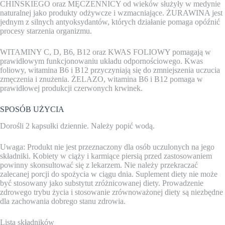
CHIŃSKIEGO oraz MĘCZENNICY od wieków służyły w medynie
naturalnej jako produkty odżywcze i wzmacniające. ŻURAWINA jest
jednym z silnych antyoksydantów, których działanie pomaga opóźnić
procesy starzenia organizmu.
WITAMINY C, D, B6, B12 oraz KWAS FOLIOWY pomagają w
prawidłowym funkcjonowaniu układu odpornościowego. Kwas
foliowy, witamina B6 i B12 przyczyniają się do zmniejszenia uczucia
zmęczenia i znużenia. ŻELAZO, witamina B6 i B12 pomaga w
prawidłowej produkcji czerwonych krwinek.
SPOSÓB UŻYCIA
Dorośli 2 kapsułki dziennie. Należy popić wodą.
Uwaga: Produkt nie jest przeznaczony dla osób uczulonych na jego
składniki. Kobiety w ciąży i karmiące piersią przed zastosowaniem
powinny skonsultować się z lekarzem. Nie należy przekraczać
zalecanej porcji do spożycia w ciągu dnia. Suplement diety nie może
być stosowany jako substytut zróżnicowanej diety. Prowadzenie
zdrowego trybu życia i stosowanie zrównoważonej diety są niezbędne
dla zachowania dobrego stanu zdrowia.
Lista składników