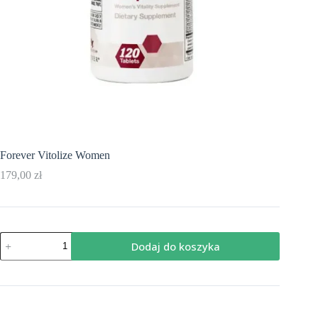
Forever Vitolize Women
179,00
zł
ilość
Dodaj do koszyka
Forever
Vitolize
Women