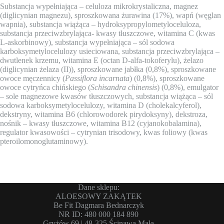
Substancja wypełniająca – celuloza mikrokrystaliczna, magnez
(diglicynian magnezu), sproszkowana żurawina (17%), wapń (węglan
wapnia), substancja wiążąca – hydroksypropylometyloceluloza,
substancja przeciwzbrylająca- kwasy tłuszczowe, witamina C (kwas
L-askorbinowy), substancja wypełniająca – sól sodowa
karboksymetylocelulozy usieciowana, substancja przeciwzbrylająca –
dwutlenek krzemu, witamina E (octan D-alfa-tokoferylu), żelazo
(diglicynian żelaza (II)), sproszkowane jabłka (0,8%), sproszkowane
owoce męczennicy (
Passiflora incarnata
) (0,8%), sproszkowane
owoce cytryńca chińskiego (
Schisandra chinensis
) (0,8%), emulgator
– sole magnezowe kwasów tłuszczowych, substancja wiążąca – sól
sodowa karboksymetylocelulozy, witamina D (cholekalcyferol),
dekstryny, witamina B6 (chlorowodorek pirydoksyny), dekstroza,
nośnik – kwasy tłuszczowe, witamina B12 (cyjanokobalamina),
regulator kwasowości – cytrynian trisodowy, kwas foliowy (kwas
pteroilomonoglutaminowy).
Dane sklepu:
ALOESOWY ZAKĄTEK
Be Fit Dagmara Bednarczyk
NR ID: 480 000 184 890
Gryżów 69 | 48-325 Ścinawa Mała