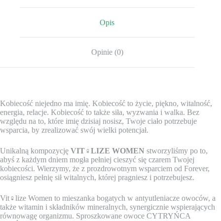
Opis
Opinie (0)
Kobiecość niejedno ma imię. Kobiecość to życie, piękno, witalność,
energia, relacje. Kobiecość to także siła, wyzwania i walka. Bez
względu na to, które imię dzisiaj nosisz, Twoje ciało potrzebuje
wsparcia, by zrealizować swój wielki potencjał.
Unikalną kompozycję
VIT♀LIZE WOMEN
stworzyliśmy po to,
abyś z każdym dniem mogła pełniej cieszyć się czarem Twojej
kobiecości. Wierzymy, że z prozdrowotnym wsparciem od Forever,
osiągniesz pełnię sił witalnych, której pragniesz i potrzebujesz.
Vit♀lize Women to mieszanka bogatych w antyutleniacze owoców, a
także witamin i składników mineralnych, synergicznie wspierających
równowagę organizmu. Sproszkowane owoce CYTRYŃCA