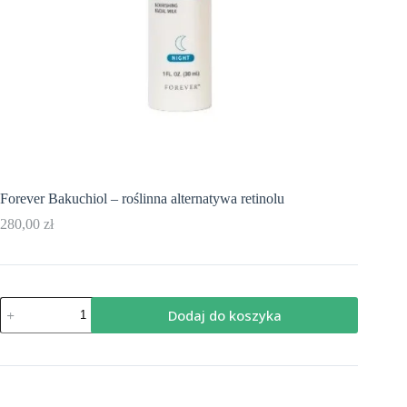
Forever Bakuchiol – roślinna alternatywa retinolu
280,00
zł
ilość
Dodaj do koszyka
Forever
Bakuchiol
-
roślinna
alternatywa
retinolu