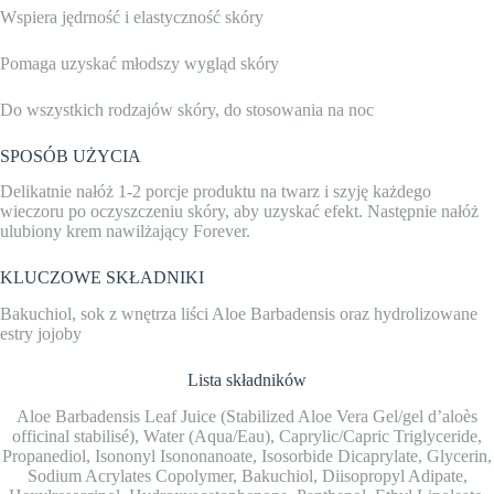
Wspiera jędrność i elastyczność skóry
Pomaga uzyskać młodszy wygląd skóry
Do wszystkich rodzajów skóry, do stosowania na noc
SPOSÓB UŻYCIA
Delikatnie nałóż 1-2 porcje produktu na twarz i szyję każdego
wieczoru po oczyszczeniu skóry, aby uzyskać efekt. Następnie nałóż
ulubiony krem ​​nawilżający Forever.
KLUCZOWE SKŁADNIKI
Bakuchiol, s
ok z wnętrza liści Aloe Barbadensis oraz h
ydrolizowane
estry jojoby
Lista składników
Aloe Barbadensis Leaf Juice (Stabilized Aloe Vera Gel/gel d’aloès
officinal stabilisé), Water (Aqua/Eau), Caprylic/Capric Triglyceride,
Propanediol, Isononyl Isononanoate, Isosorbide Dicaprylate, Glycerin,
Sodium Acrylates Copolymer, Bakuchiol, Diisopropyl Adipate,