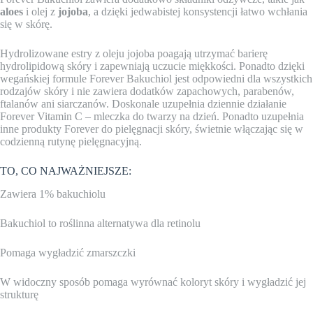
aloes
i olej z
jojoba
, a dzięki jedwabistej konsystencji łatwo wchłania
się w skórę.
Hydrolizowane estry z oleju jojoba poagają utrzymać barierę
hydrolipidową skóry i zapewniają uczucie miękkości. Ponadto dzięki
wegańskiej formule Forever Bakuchiol jest odpowiedni dla wszystkich
rodzajów skóry i nie zawiera dodatków zapachowych, parabenów,
ftalanów ani siarczanów. Doskonale uzupełnia dziennie działanie
Forever Vitamin C – mleczka do twarzy na dzień. Ponadto uzupełnia
inne produkty Forever do pielęgnacji skóry, świetnie włączając się w
codzienną rutynę pielęgnacyjną.
TO, CO NAJWAŻNIEJSZE:
Zawiera 1% bakuchiolu
Bakuchiol to roślinna alternatywa dla retinolu
Pomaga wygładzić zmarszczki
W widoczny sposób pomaga wyrównać koloryt skóry i wygładzić jej
strukturę