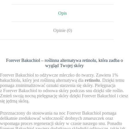
Opis
Opinie (0)
Forever Bakuchiol – roślinna alternatywa retinolu, która zadba o
wygląd Twojej skóry
Forever Bakuchiol to odżywcze mleczko do twarzy. Zawiera 1%
bakuchiolu, który jest roślinną alternatywą dla
retinolu
. Dzięki temu
pomaga zminimalizować oznaki starzenia się skóry. Pielęgnacja
z Forever Bakuchiol to odnowa skóry podczas snu dzięki sile roślin.
Zmień swoją nocną pielęgnację skóry dzięki Forever Bakuchiol i ciesz
się jędrną skórą.
Przeznaczony do stosowania na noc Forever Bakuchiol pomaga
delikatnie zredukować widoczność drobnych zmarszczek oraz
wspomaga proces regeneracji skóry w czasie naszego snu. Ponadto
Forever Bakuchiol zawiera dodatkowo składniki odżywcze, takie jak