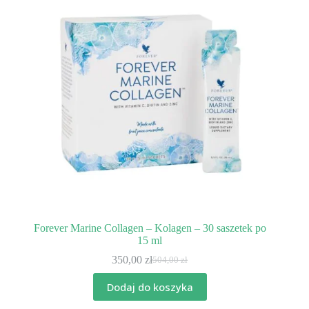
Forever Marine Collagen – Kolagen – 30 saszetek po
15 ml
350,00
zł
504,00
zł
Pierwotna
Aktualna
cena
cena
Dodaj do koszyka
wynosiła:
wynosi:
504,00 zł.
350,00 zł.